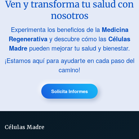
Ven y transforma tu salud con
nosotros
Experimenta los beneficios de la
Medicina
Regenerativa
y descubre cómo las
Células
Madre
pueden mejorar tu salud y bienestar.
¡Estamos aquí para ayudarte en cada paso del
camino!
Solicita Informes
Células Madre