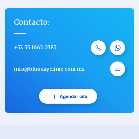
Contacto:
+52 55 1662 0385
info@blueskyclinic.com.mx
‪Agendar cita